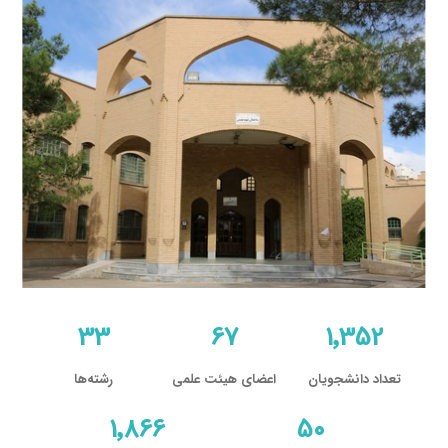
33
67
1٬352
تعداد دانشجویان
اعضای هیئت علمی
رشته‌ها
1٬866
50