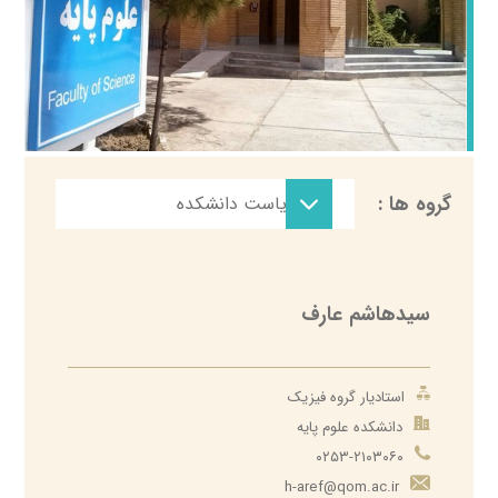
حوزه ریاست دانشکده
گروه ها :
حوزه ریاست دانشکده
علوم کامپیوتر
زیست‌شناسی
آمار
سیدهاشم عارف
شیمی
فیزیک
استادیار گروه فیزیک
دانشکده علوم پایه
ریاضی
۰۲۵۳-۲۱۰۳۰۶۰
h-aref@qom.ac.ir​