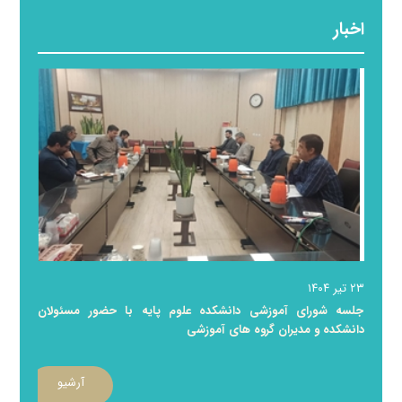
اخبار
علی رضا باقری ثالث​​
ریاست دانشکده از
دانشکده علوم پایه
۰۲۵-۳۲۱۰۳۰۳۹
alireza_bagheri_salec@yahoo.com​​​
پروفایل
۲۳ تیر ۱۴۰۴
جلسه شورای آموزشی دانشکده علوم پایه با حضور مسئولان
دانشکده و مدیران گروه های آموزشی
آرشیو